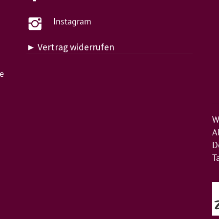
Instagram
► Vertrag widerrufen
de
W
A
D
T