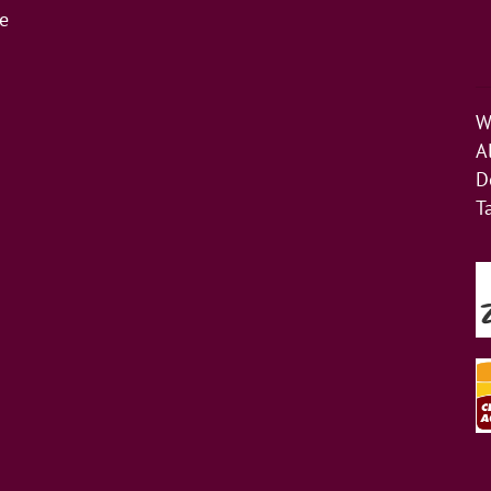
de
W
A
D
T