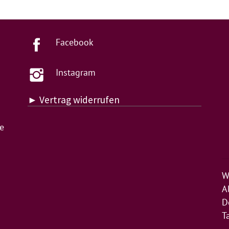
Facebook
Instagram
► Vertrag widerrufen
de
W
A
D
T