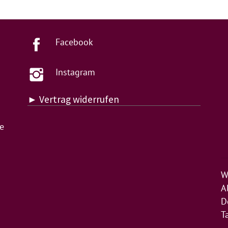
Facebook
Instagram
► Vertrag widerrufen
de
W
A
D
T