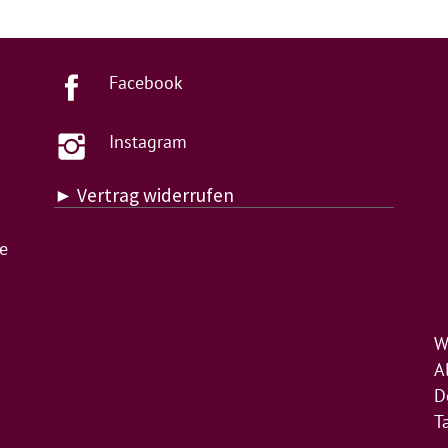
Facebook
Instagram
► Vertrag widerrufen
de
W
A
D
T