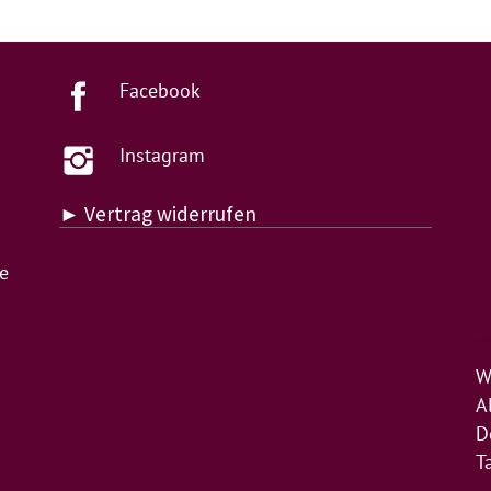
Facebook
Instagram
► Vertrag widerrufen
de
W
A
D
T