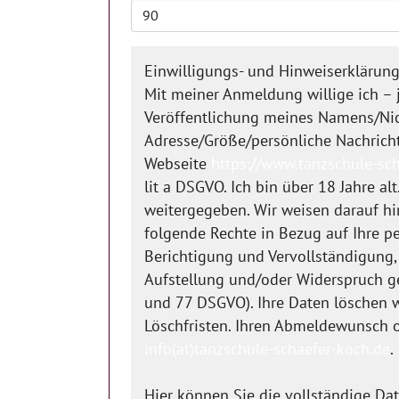
Einwilligungs- und Hinweiserklärun
Mit meiner Anmeldung willige ich – j
Veröffentlichung meines Namens/Nic
Adresse/Größe/persönliche Nachrich
Webseite
https://www.tanzschule-sc
lit a DSGVO. Ich bin über 18 Jahre al
weitergegeben. Wir weisen darauf hin
folgende Rechte in Bezug auf Ihre p
Berichtigung und Vervollständigung,
Aufstellung und/oder Widerspruch ge
und 77 DSGVO). Ihre Daten löschen w
Löschfristen. Ihren Abmeldewunsch o
info(at)tanzschule-schaefer-koch.de
.
Hier können Sie die vollständige Da