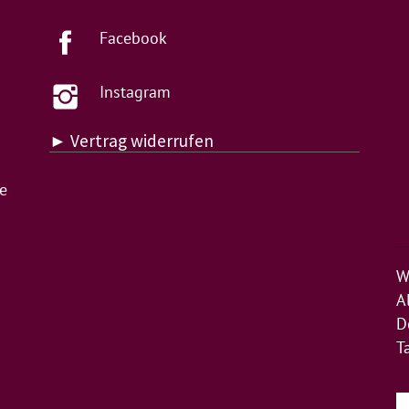
Facebook
Instagram
► Vertrag widerrufen
de
W
A
D
T