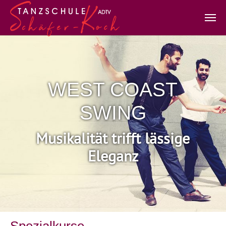
Zum Hauptinhalt springen
WEST COAST
SWING
Musikalität trifft lässige
Eleganz
Spezialkurse