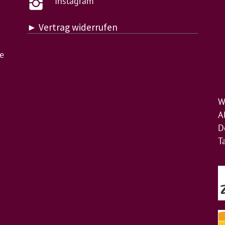
Instagram
► Vertrag widerrufen
de
W
A
D
T