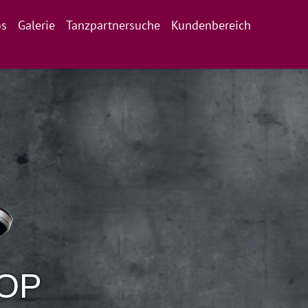
os
Galerie
Tanzpartnersuche
Kundenbereich
HOP